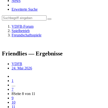
News
Erweiterte Suche
VDFB-Forum
Spielbetrieb
Freundschaftsspiele
Friendlies — Ergebnisse
VDFB
24. Mai 2026
1
…
7
8
Seite 8 von 11
9
10
11