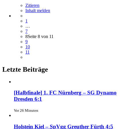
Zitieren
Inhalt melden
1
…
7
8
Seite 8 von 11
9
10
11
Letzte Beiträge
[Halbfinale] 1. FC Nürnberg – SG Dynamo
Dresden 6:1
Vor 26 Minuten
Holstein Kiel – SpVgg Greuther Fürth 4:5