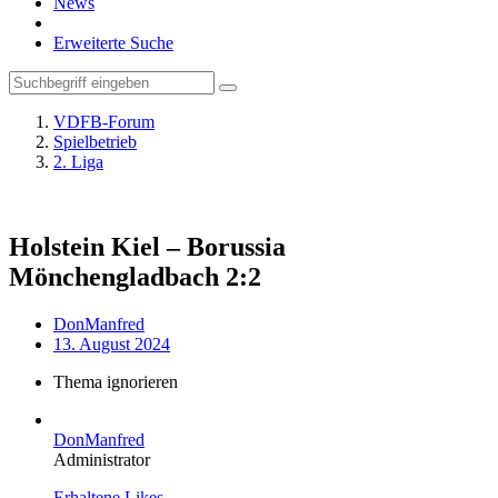
News
Erweiterte Suche
VDFB-Forum
Spielbetrieb
2. Liga
Holstein Kiel – Borussia
Mönchengladbach 2:2
DonManfred
13. August 2024
Thema ignorieren
DonManfred
Administrator
Erhaltene Likes