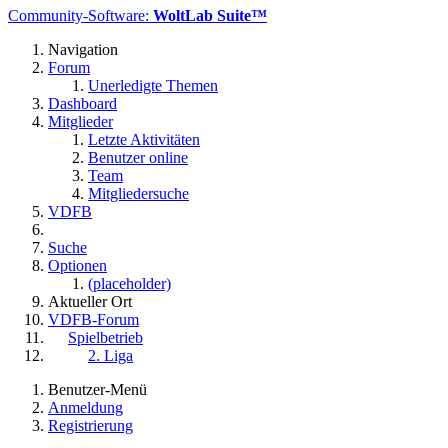
Community-Software:
WoltLab Suite™
Navigation
Forum
Unerledigte Themen
Dashboard
Mitglieder
Letzte Aktivitäten
Benutzer online
Team
Mitgliedersuche
VDFB
Suche
Optionen
(placeholder)
Aktueller Ort
VDFB-Forum
Spielbetrieb
2. Liga
Benutzer-Menü
Anmeldung
Registrierung