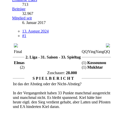
713
Beiträge
32.967
Mitglied seit
6. Januar 2017
13. August 2024
#1
Final
QQYingYangQQ
2. Liga - 31. Saison - 33. Spieltag
Elmas
(1)
Kossounou
(2)
(1)
Mukhtar
Zuschauer:
28.000
S P I E L B E R I C H T
Ist das der Abstieg oder der Nicht-Abstieg?
In der Vergangenheit haben 33 Punkte manchmal ausgereicht
und manchmal nicht. Es bleibt spannend. Kiel hätte hier
heute eigtl. den Sieg verdient gehabt, aber Latten und Pfosten
und EA hinderten Kiel daran.