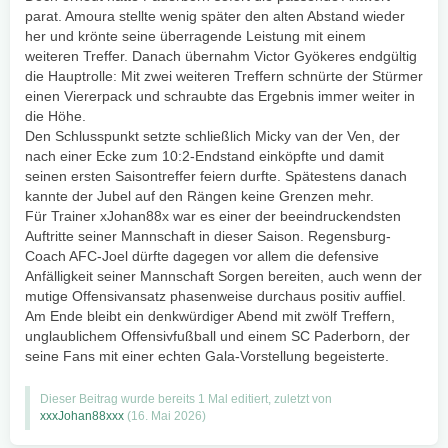
parat. Amoura stellte wenig später den alten Abstand wieder
her und krönte seine überragende Leistung mit einem
weiteren Treffer. Danach übernahm Victor Gyökeres endgültig
die Hauptrolle: Mit zwei weiteren Treffern schnürte der Stürmer
einen Viererpack und schraubte das Ergebnis immer weiter in
die Höhe.
Den Schlusspunkt setzte schließlich Micky van der Ven, der
nach einer Ecke zum 10:2-Endstand einköpfte und damit
seinen ersten Saisontreffer feiern durfte. Spätestens danach
kannte der Jubel auf den Rängen keine Grenzen mehr.
Für Trainer xJohan88x war es einer der beeindruckendsten
Auftritte seiner Mannschaft in dieser Saison. Regensburg-
Coach AFC-Joel dürfte dagegen vor allem die defensive
Anfälligkeit seiner Mannschaft Sorgen bereiten, auch wenn der
mutige Offensivansatz phasenweise durchaus positiv auffiel.
Am Ende bleibt ein denkwürdiger Abend mit zwölf Treffern,
unglaublichem Offensivfußball und einem SC Paderborn, der
seine Fans mit einer echten Gala-Vorstellung begeisterte.
Dieser Beitrag wurde bereits 1 Mal editiert, zuletzt von
xxxJohan88xxx
(
16. Mai 2026
)