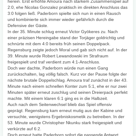
herein. Erst erhöhte Amoura nach starkem Zusammenspiel auf
2:0, ehe Nicolas Gonzalez praktisch im direkten Anschluss das
3:0 folgen ließ. Paderborn spielte sich nun in einen Rausch
und kombinierte sich immer wieder gefährlich durch die
Defensive der Gäste.
In der 35. Minute schlug erneut Victor Gyökeres zu. Nach
einer präzisen Hereingabe stand der Torjäger goldrichtig und
schnürte mit dem 4:0 bereits früh seinen Doppelpack.
Regensburg zeigte jedoch Moral und gab sich nicht auf. In der
39. Minute wurde Robert Lewandowski im Strafraum
freigespielt und traf verdient zum 4:1-Anschluss.
Doch wer dachte, Paderborn würde nun einen Gang
zurückschalten, lag völlig falsch. Kurz vor der Pause folgte der
nächste brutale Doppelschlag. Amoura traf zunächst in der 43.
Minute nach einem schnellen Konter zum 5:1, ehe er nur zwei
Minuten später erneut zuschlug und seinen Dreierpack perfekt
machte. Mit einem klaren 6:1 ging es in die Halbzeit.
Auch nach dem Seitenwechsel blieb das Spiel offensiv
geprägt. Regensburg kam erneut mutig aus der Kabine und
versuchte, wenigstens Ergebniskosmetik zu betreiben. In der
53. Minute wurde Christopher Nkunku stark freigespielt und
verkürzte auf 6:2.
Doch erneut hatte Paderborn sofort die passende Antwort