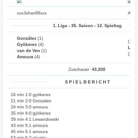
xxxJohan88xxx
AFC
1. Liga - 35. Saison - 12. Spieltag
González
(1)
(1)
Gyökeres
(4)
Lew
van de Ven
(1)
(1)
N
Amoura
(4)
Zuschauer:
43.200
S P I E L B E R I C H T
16 min 1:0 gyökeres
21 min 2:0 Gonzales
24 min 3:0 amoura
35 min 4:0 gyökeres
39 min 4:1 Lewandowski
43 min 5:1 amoura
45 min 6:1 amoura
53 min 6:2 nkunku