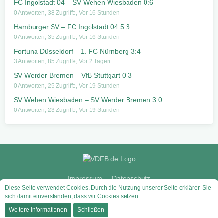
FC Ingolstadt 04 – SV Wehen Wiesbaden 0:6
0 Antworten, 38 Zugriffe, Vor 16 Stunden
Hamburger SV – FC Ingolstadt 04 5:3
0 Antworten, 35 Zugriffe, Vor 16 Stunden
Fortuna Düsseldorf – 1. FC Nürnberg 3:4
3 Antworten, 85 Zugriffe, Vor 2 Tagen
SV Werder Bremen – VfB Stuttgart 0:3
0 Antworten, 25 Zugriffe, Vor 19 Stunden
SV Wehen Wiesbaden – SV Werder Bremen 3:0
0 Antworten, 23 Zugriffe, Vor 19 Stunden
Impressum
Datenschutz
Diese Seite verwendet Cookies. Durch die Nutzung unserer Seite erklären Sie
sich damit einverstanden, dass wir Cookies setzen.
Community-Software:
WoltLab Suite™
Weitere Informationen
Schließen