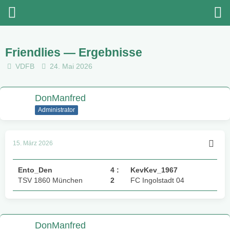
Friendlies — Ergebnisse
VDFB
24. Mai 2026
DonManfred
Administrator
15. März 2026
Ento_Den
4 :
KevKev_1967
TSV 1860 München
2
FC Ingolstadt 04
DonManfred