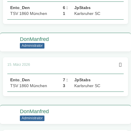
Ento_Den
6 :
JpStabs
TSV 1860 München
1
Karlsruher SC
DonManfred
Administrator
15. März 2026
Ento_Den
7 :
JpStabs
TSV 1860 München
3
Karlsruher SC
DonManfred
Administrator