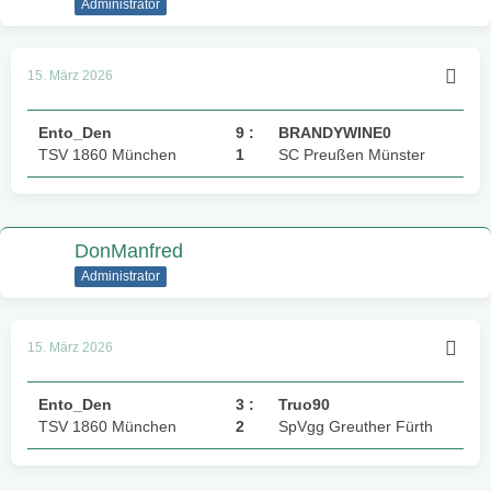
Administrator
15. März 2026
Ento_Den
9 :
BRANDYWINE0
TSV 1860 München
1
SC Preußen Münster
DonManfred
Administrator
15. März 2026
Ento_Den
3 :
Truo90
TSV 1860 München
2
SpVgg Greuther Fürth