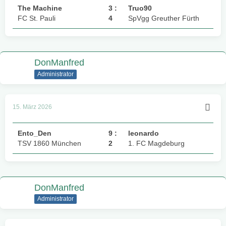
The Machine
3 :
Truo90
FC St. Pauli
4
SpVgg Greuther Fürth
DonManfred
Administrator
15. März 2026
Ento_Den
9 :
leonardo
TSV 1860 München
2
1. FC Magdeburg
DonManfred
Administrator