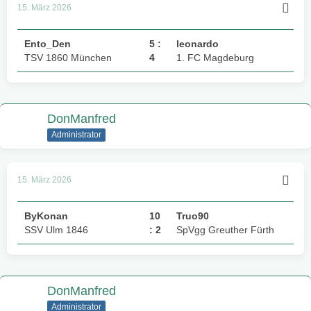
15. März 2026
Ento_Den
5 :
leonardo
TSV 1860 München
4
1. FC Magdeburg
DonManfred
Administrator
15. März 2026
ByKonan
10
Truo90
SSV Ulm 1846
: 2
SpVgg Greuther Fürth
DonManfred
Administrator