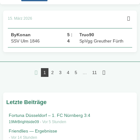
15. März 2026
ByKonan
5 :
Truo90
SSV Ulm 1846
4
SpVgg Greuther Fürth
1
2
3
4
5
…
11
Letzte Beiträge
Fortuna Düsseldorf – 1. FC Nürnberg 3:4
19MrBrightside09
Vor 5 Stunden
Friendlies — Ergebnisse
Vor 14 Stunden