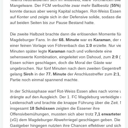
Mangelware. Der FCM verbuchte zwar mehr Ballbesitz (
55%
),
konnte daraus aber wenig Kapital schlagen. Rot-Weiss Essen lau
auf Konter und zeigte sich in der Defensive solide, sodass die Nul
auf beiden Seiten bis zur Pause Bestand hatte.
Die zweite Halbzeit brachte dann die erlösenden Momente für di
Magdeburger Fans. In der
68. Minute
war es
Karaman
, der nac
einer feinen Vorlage von Föhrenbach das
1:0
erzielte. Nur vier
Minuten später legte
Karaman
nach und vollendete eine
sehenswerte Kombination, eingeleitet von Dahoud, zum
2:0
(72.)
Essen schien geschlagen, doch die Moral der Gäste war
ungebrochen. Nur fünf Minuten nach dem zweiten Gegentreffer
gelang
Sirch
in der
77. Minute
der Anschlusstreffer zum
2:1
, der
Partie noch einmal spannend machte.
In der Schlussphase warf Rot-Weiss Essen alles nach vorne und
drängte auf den Ausgleich. Der 1. FC Magdeburg verteidigte mit
Leidenschaft und brachte die knappe Führung über die Zeit. Mit
insgesamt
18 Schüssen
zeigten die Essener ihre
Offensivbemühungen, mussten sich aber trotz
7,1 erwarteten T
(xG) dem Magdeburger Abwehrriegel geschlagen geben. Die
Gastgeber hingegen nutzten ihre Chancen effektiver und sichert