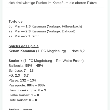
sich drei wichtige Punkte im Kampf um die oberen Plätze.
Torfolge
68. Min —
1:0
Karaman (Vorlage: Föhrenbach)
72. Min —
2:0
Karaman (Vorlage: Dahoud)
77. Min —
2:1
Sirch
Spieler des Spiels
Kenan Karaman
(1. FC Magdeburg) — Note 8,2
Statistik
(1. FC Magdeburg – Rot-Weiss Essen)
Ballbesitz:
55%
–
45%
Schüsse:
7
–
18
xG:
2,3
–
3,7
Pässe:
132
–
134
Passquote:
88%
–
89%
Gew. Zweikämpfe:
6
–
9
Gelbe Karten:
1
–
0
Rote Karten:
0
–
0
Aufstellungen