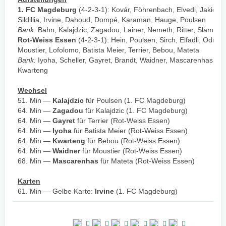
1. FC Magdeburg
(4-2-3-1): Kovár, Föhrenbach, Elvedi, Jakic,
Sildillia, Irvine, Dahoud, Dompé, Karaman, Hauge, Poulsen
Bank:
Bahn, Kalajdzic, Zagadou, Lainer, Nemeth, Ritter, Slamar
Rot-Weiss Essen
(4-2-3-1): Hein, Poulsen, Sirch, Elfadli, Odrioz
Moustier, Lofolomo, Batista Meier, Terrier, Bebou, Mateta
Bank:
Iyoha, Scheller, Gayret, Brandt, Waidner, Mascarenhas,
Kwarteng
Wechsel
51. Min —
Kalajdzic
für Poulsen (1. FC Magdeburg)
64. Min —
Zagadou
für Kalajdzic (1. FC Magdeburg)
64. Min —
Gayret
für Terrier (Rot-Weiss Essen)
64. Min —
Iyoha
für Batista Meier (Rot-Weiss Essen)
64. Min —
Kwarteng
für Bebou (Rot-Weiss Essen)
64. Min —
Waidner
für Moustier (Rot-Weiss Essen)
68. Min —
Mascarenhas
für Mateta (Rot-Weiss Essen)
Karten
61. Min — Gelbe Karte:
Irvine
(1. FC Magdeburg)