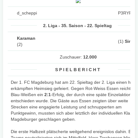
d_scheppi
P3RYPL3
2. Liga - 35. Saison - 22. Spieltag
Karaman
(1)
Sirch
(2)
Zuschauer:
12.000
S P I E L B E R I C H T
Der 1. FC Magdeburg hat am 22. Spieltag der 2. Liga einen hart
erkämpften Heimsieg gefeiert. Gegen Rot-Weiss Essen reichte d
Blau-Weißen ein
2:1
-Erfolg, der durch eine späte Einzelaktion
entschieden wurde. Die Gäste aus Essen zeigten über weite
Strecken eine engagierte Leistung und schnupperten am
Punktgewinn, mussten sich aber letztlich der individuellen Klasse
Magdeburger geschlagen geben.
Die erste Halbzeit plätscherte weitgehend ereignislos dahin. Beid
Teams neutralisierten sich im Mittelfeld, klare Torchancen blieben