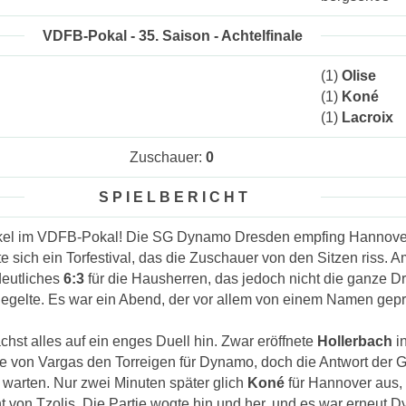
VDFB-Pokal - 35. Saison - Achtelfinale
(1)
Olise
(1)
Koné
(1)
Lacroix
Zuschauer:
0
S P I E L B E R I C H T
akel im VDFB-Pokal! Die SG Dynamo Dresden empfing Hannove
te sich ein Torfestival, das die Zuschauer von den Sitzen riss. 
deutliches
6:3
für die Hausherren, das jedoch nicht die ganze D
iegelte. Es war ein Abend, der vor allem von einem Namen gepr
hst alles auf ein enges Duell hin. Zwar eröffnete
Hollerbach
in
e von Vargas den Torreigen für Dynamo, doch die Antwort der G
h warten. Nur zwei Minuten später glich
Koné
für Hannover aus,
t von Tzolis. Die Partie wogte hin und her, und es war erneut 