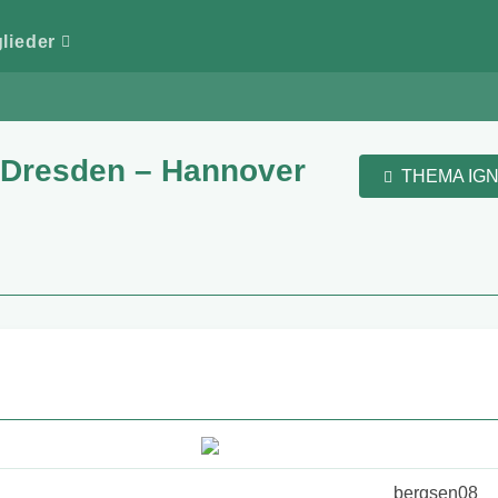
glieder
 Dresden – Hannover
THEMA IG
bergsen08