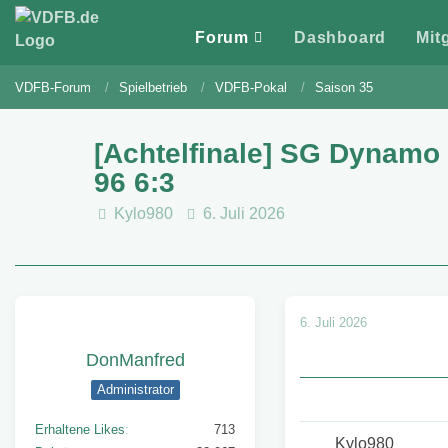
Forum
Dashboard
Mit
VDFB-Forum
Spielbetrieb
VDFB-Pokal
Saison 35
[Achtelfinale] SG Dynamo
96 6:3
Kylo980
6. Juli 2026
6. Juli 2026
DonManfred
Administrator
Erhaltene Likes
713
Kylo980