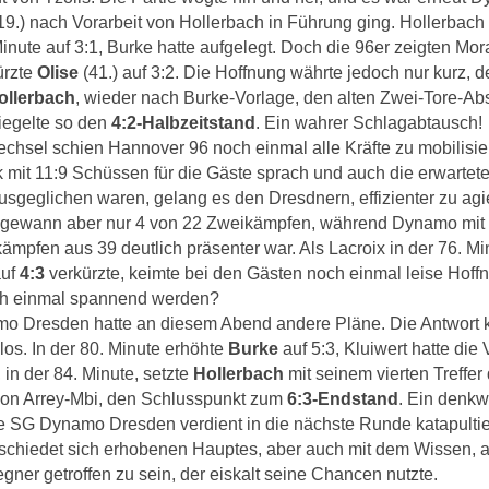
19.) nach Vorarbeit von Hollerbach in Führung ging. Hollerbach 
Minute auf 3:1, Burke hatte aufgelegt. Doch die 96er zeigten Mor
ürzte
Olise
(41.) auf 3:2. Die Hoffnung währte jedoch nur kurz, d
ollerbach
, wieder nach Burke-Vorlage, den alten Zwei-Tore-Ab
iegelte so den
4:2-Halbzeitstand
. Ein wahrer Schlagabtausch!
hsel schien Hannover 96 noch einmal alle Kräfte zu mobilisie
k mit 11:9 Schüssen für die Gäste sprach und auch die erwartet
 ausgeglichen waren, gelang es den Dresdnern, effizienter zu agi
 gewann aber nur 4 von 22 Zweikämpfen, während Dynamo mit
pfen aus 39 deutlich präsenter war. Als Lacroix in der 76. Mi
auf
4:3
verkürzte, keimte bei den Gästen noch einmal leise Hoffn
h einmal spannend werden?
o Dresden hatte an diesem Abend andere Pläne. Die Antwort
os. In der 80. Minute erhöhte
Burke
auf 5:3, Kluiwert hatte die
 in der 84. Minute, setzte
Hollerbach
mit seinem vierten Treffer
 von Arrey-Mbi, den Schlusspunkt zum
6:3-Endstand
. Ein denkw
e SG Dynamo Dresden verdient in die nächste Runde katapultie
schiedet sich erhobenen Hauptes, aber auch mit dem Wissen, 
ner getroffen zu sein, der eiskalt seine Chancen nutzte.