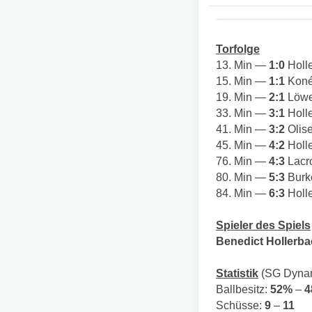
Torfolge
13. Min —
1:0
Holle
15. Min —
1:1
Koné 
19. Min —
2:1
Löwen
33. Min —
3:1
Holle
41. Min —
3:2
Olise
45. Min —
4:2
Holle
76. Min —
4:3
Lacro
80. Min —
5:3
Burke
84. Min —
6:3
Holle
Spieler des Spiels
Benedict Hollerb
Statistik
(SG Dynam
Ballbesitz:
52%
–
4
Schüsse:
9
–
11