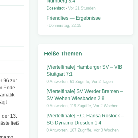
Nürnberg 3:4
Dosenbrot
Vor 21 Stunden
Friendlies — Ergebnisse
Donnerstag, 22:15
Heiße Themen
[Viertelfinale] Hamburger SV – VfB
Stuttgart 7:1
r 96 zur
0 Antworten, 61 Zugriffe, Vor 2 Tagen
Am Ende
[Viertelfinale] SV Werder Bremen –
ramatik
SV Wehen Wiesbaden 2:8
ägt
0 Antworten, 119 Zugriffe, Vor 2 Wochen
[Viertelfinale] F.C. Hansa Rostock –
 der 13.
SG Dynamo Dresden 1:4
äste ließ
0 Antworten, 107 Zugriffe, Vor 3 Wochen
Dynamo,