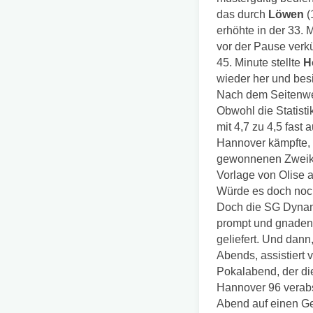
das durch
Löwen
(
erhöhte in der 33. 
vor der Pause verk
45. Minute stellte
H
wieder her und bes
Nach dem Seitenwec
Obwohl die Statisti
mit 4,7 zu 4,5 fast
Hannover kämpfte,
gewonnenen Zweikäm
Vorlage von Olise 
Würde es doch noc
Doch die SG Dynam
prompt und gnadenl
geliefert. Und dann,
Abends, assistiert
Pokalabend, der di
Hannover 96 verab
Abend auf einen Geg