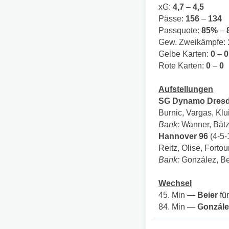
xG:
4,7
–
4,5
Pässe:
156
–
134
Passquote:
85%
–
Gew. Zweikämpfe:
Gelbe Karten:
0
–
0
Rote Karten:
0
–
0
Aufstellungen
SG Dynamo Dres
Burnic, Vargas, Klu
Bank:
Wanner, Bätzn
Hannover 96
(4-5-1
Reitz, Olise, Fortou
Bank:
González, Bei
Wechsel
45. Min —
Beier
fü
84. Min —
Gonzále