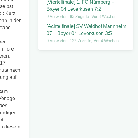
[Viertelfinale] 1. FC Nürnberg –
selbst
Bayer 04 Leverkusen 7:2
al: Kurz
0 Antworten, 93 Zugriffe, Vor 3 Wochen
enn in der
[Achtelfinale] SV Waldhof Mannheim
stand
07 – Bayer 04 Leverkusen 3:5
0 Antworten, 122 Zugriffe, Vor 4 Wochen
ren.
en Tore
eren.
 17
nute nach
ung auf.
 kam
 Vorlage
 des
ürdiger
rt.
an diesem