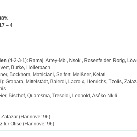
88%
17
–
4
den
(4-2-3-1): Ramaj, Arrey-Mbi, Nsoki, Rosenfelder, Rorig, Löw
ivert, Burke, Hollerbach
er, Bockhorn, Matriciani, Seifert, Meißner, Kelati
): Grabara, Mittelstädt, Balerdi, Lacroix, Henrichs, Tzolis, Zalaz
nis
er, Bischof, Quaresma, Tresoldi, Leopold, Aséko-Nkili
r Zalazar (Hannover 96)
z
für Olise (Hannover 96)