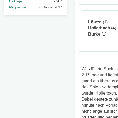
Beiträge
32.967
Mitglied seit
6. Januar 2017
Löwen
(1)
Hollerbach
(4)
Burke
(1)
Was für ein Spekt
2. Runde und liefer
stand ein überaus 
des Spiels widersp
wurde: Hollerbach.
Dabei deutete zunäc
Minute nach Vorlag
nicht lange auf sic
mustergültig bedien