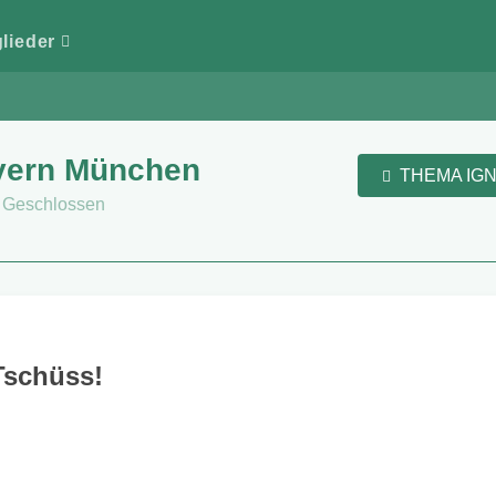
glieder
yern München
THEMA IG
Geschlossen
 Tschüss!