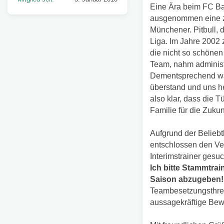
Eine Ära beim FC Ba
ausgenommen eine zwe
Münchener. Pitbull, 
Liga. Im Jahre 2002
die nicht so schönen
Team, nahm administ
Dementsprechend war
überstand und uns h
also klar, dass die 
Familie für die Zukun
Aufgrund der Belieb
entschlossen den Ver
Interimstrainer gesuc
Ich bitte Stammtra
Saison abzugeben!
Teambesetzungsthrea
aussagekräftige Bewe