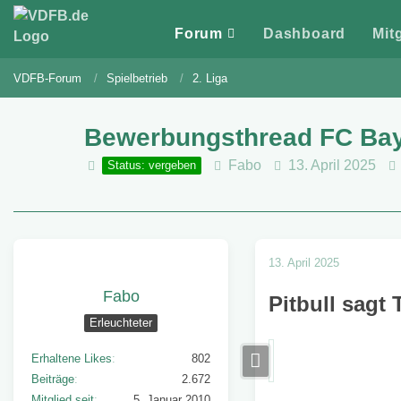
Forum
Dashboard
Mit
VDFB-Forum
Spielbetrieb
2. Liga
Bewerbungsthread FC Ba
Fabo
13. April 2025
Status: vergeben
13. April 2025
Fabo
Pitbull sagt
Erleuchteter
Erhaltene Likes
802
Beiträge
2.672
Mitglied seit
5. Januar 2010