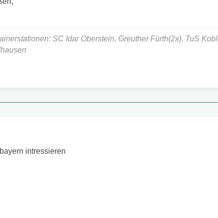
ßen,
rainerstationen: SC Idar Oberstein, Greuther Fürth(2x), TuS Kob
dhausen
bayern intressieren