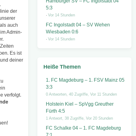
Hamburger SV – FC Ingolstadt 04
,
5:3
inie der
Vor 14 Stunden
 unserer
FC Ingolstadt 04 – SV Wehen
als auch
Wiesbaden 0:6
h im Admin-
r.
Vor 14 Stunden
 Zeiten
en. Es ist
 und deiner
Heiße Themen
1. FC Magdeburg – 1. FSV Mainz 05
zu
3:3
ein
0 Antworten, 40 Zugriffe, Vor 11 Stunden
 verfolgt.
ende
Holstein Kiel – SpVgg Greuther
Fürth 4:5
1 Antwort, 38 Zugriffe, Vor 20 Stunden
uen!
FC Schalke 04 – 1. FC Magdeburg
7:1