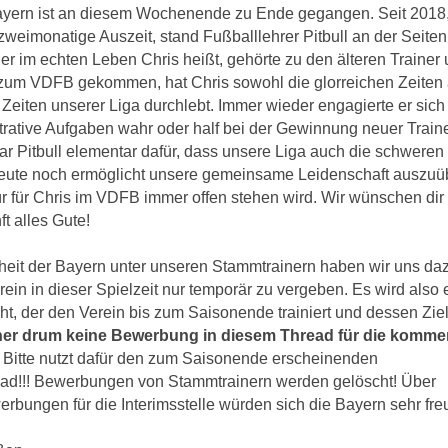
yern ist an diesem Wochenende zu Ende gegangen. Seit 2018
imonatige Auszeit, stand Fußballlehrer Pitbull an der Seitenl
der im echten Leben Chris heißt, gehörte zu den älteren Trainer
 zum VDFB gekommen, hat Chris sowohl die glorreichen Zeiten 
 Zeiten unserer Liga durchlebt. Immer wieder engagierte er sic
rative Aufgaben wahr oder half bei der Gewinnung neuer Traine
 Pitbull elementar dafür, dass unsere Liga auch die schweren
eute noch ermöglicht unsere gemeinsame Leidenschaft auszuüb
Tür für Chris im VDFB immer offen stehen wird. Wir wünschen dir
ft alles Gute!
theit der Bayern unter unseren Stammtrainern haben wir uns da
ein in dieser Spielzeit nur temporär zu vergeben. Es wird also 
ht, der den Verein bis zum Saisonende trainiert und dessen Ziele
iner drum keine Bewerbung in diesem Thread für die komm
Bitte nutzt dafür den zum Saisonende erscheinenden
d!!! Bewerbungen von Stammtrainern werden gelöscht! Über
rbungen für die Interimsstelle würden sich die Bayern sehr fre