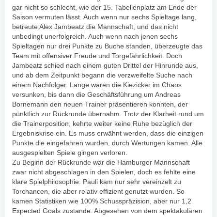
gar nicht so schlecht, wie der 15. Tabellenplatz am Ende der
Saison vermuten lässt. Auch wenn nur sechs Spieltage lang,
betreute Alex Jambeatz die Mannschaft, und das nicht
unbedingt unerfolgreich. Auch wenn nach jenen sechs
Spieltagen nur drei Punkte zu Buche standen, überzeugte das
Team mit offensiver Freude und Torgefährlichkeit. Doch
Jambeatz schied nach einem guten Drittel der Hinrunde aus,
und ab dem Zeitpunkt begann die verzweifelte Suche nach
einem Nachfolger. Lange waren die Kiezicker im Chaos
versunken, bis dann die Geschäftsführung um Andreas
Bornemann den neuen Trainer präsentieren konnten, der
pünktlich zur Rückrunde übernahm. Trotz der Klarheit rund um
die Trainerposition, kehrte weiter keine Ruhe bezüglich der
Ergebniskrise ein. Es muss erwähnt werden, dass die einzigen
Punkte die eingefahren wurden, durch Wertungen kamen. Alle
ausgespielten Spiele gingen verloren.
Zu Beginn der Rückrunde war die Hamburger Mannschaft
zwar nicht abgeschlagen in den Spielen, doch es fehlte eine
klare Spielphilosophie. Pauli kam nur sehr vereinzelt zu
Torchancen, die aber relativ effizient genutzt wurden. So
kamen Statistiken wie 100% Schusspräzision, aber nur 1,2
Expected Goals zustande. Abgesehen von dem spektakulären