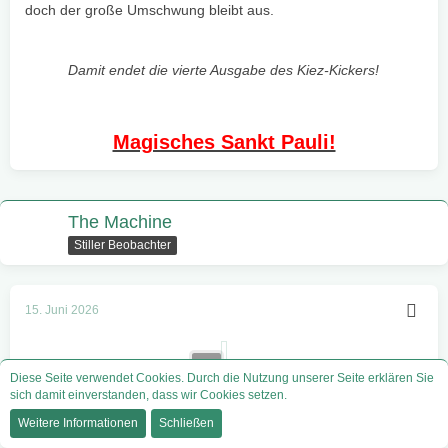
doch der große Umschwung bleibt aus.
Damit endet die vierte Ausgabe des Kiez-Kickers!
Magisches Sankt Pauli!
The Machine
Stiller Beobachter
15. Juni 2026
Diese Seite verwendet Cookies. Durch die Nutzung unserer Seite erklären Sie
sich damit einverstanden, dass wir Cookies setzen.
Weitere Informationen
Schließen
Die fünfte Ausgabe des Kiez-Kickers!