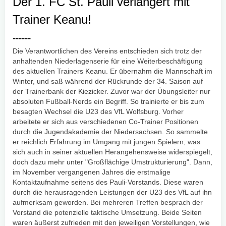
Der 1. FC St. Pauli verlängert mit
Trainer Keanu!
------
Die Verantwortlichen des Vereins entschieden sich trotz der
anhaltenden Niederlagenserie für eine Weiterbeschäftigung
des aktuellen Trainers Keanu. Er übernahm die Mannschaft im
Winter, und saß während der Rückrunde der 34. Saison auf
der Trainerbank der Kiezicker. Zuvor war der Übungsleiter nur
absoluten Fußball-Nerds ein Begriff. So trainierte er bis zum
besagten Wechsel die U23 des VfL Wolfsburg. Vorher
arbeitete er sich aus verschiedenen Co-Trainer Positionen
durch die Jugendakademie der Niedersachsen. So sammelte
er reichlich Erfahrung im Umgang mit jungen Spielern, was
sich auch in seiner aktuellen Herangehensweise widerspiegelt,
doch dazu mehr unter "Großflächige Umstrukturierung". Dann,
im November vergangenen Jahres die erstmalige
Kontaktaufnahme seitens des Pauli-Vorstands. Diese waren
durch die herausragenden Leistungen der U23 des VfL auf ihn
aufmerksam geworden. Bei mehreren Treffen besprach der
Vorstand die potenzielle taktische Umsetzung. Beide Seiten
waren äußerst zufrieden mit den jeweiligen Vorstellungen, wie