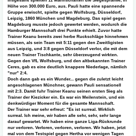
Insgesamt spielten 11 Mannschaften die Siegesprämie, in
Höhe von 300.000 Euro, aus. Pauli hatte eine spannende
Gruppe erwischt, spielte gegen Wolfsburg, Düsseldorf,
Leipzig, 1860 München und Magdeburg. Das spiel gegen
Magdeburg musste jedoch gewertet werden, wodurch die
Hamburger Mannschaft drei Punkte erhielt. Zuvor hatte
Trainer Keanu bereits zwei herbe Ruckschläge hinnehmen
müssen, als sein Team mit 5:11 gegen den Zweitligisten
aus Leipzig, und 3:8 gegen Düsseldorf verlor, die mit dem
neuen Trainer Tischkante, sehr überzeugend wirkten.
Gegen den VfL Wolfsburg, und den altbekannten Trainer
Ceres, gab es eine deutlich knappere Niederlage, nämlich
"nur" 2:4.
Doch dann gab es ein Wunder... gegen die zuletzt leicht
angeschlagenen Münchner, gewann Pauli sensationell
mit 2:3. Damit fuhr Trainer Keanu seinen ersten Sieg als
Trainer der Kiezicker ein. Es war ein Meilenstein, und ein
denkwürdiger Moment für die gesamte Mannschaft.
Der Trainer war sehr erfreut: "Es ist surreal. Wirklich
surreal. Ich meine, wir haben alle sehr, sehr, sehr lange
darauf gewartet. Wir haben eine ganze Liga-Rückrunde
nur verloren. Verloren, verloren, verloren. Wir haben, jetzt
mal von dem Testspiel gegen Hertha vor wenigen Tagen