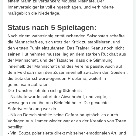
einem Mann zu verdanken: Moussa Niakhate. Der
Innenverteidiger ist voll eingeschlagen, und verhinderte
maßgeblich die Niederlage.
Status nach 5 Spieltagen:
Nach einem wahnsinnig enttäuschenden Saisonstart schaffte
die Mannschaft es, sich trotz der Kritik zu stabilisieren, und
den ersten Punkt einzufahren. Das Trainer Keanu noch nicht
seinen Hut nehmen musste, lag an dem starken Rückhalt aus
der Mannschaft, und der Tatsache, dass die Stimmung
innerhalb der Mannschaft und des Vereins passte. Auch auf
dem Feld sah man den Zusammenhalt zwischen den Spielern,
die trotz der schwerwiegenden Probleme, weiterhin
gemeinsam auftraten.
Die Transfers lohnten sich größtenteils:
- Niakhate wurde sofort der Abwehrchef, und zeigte,
weswegen man ihn aus Bielefeld holte. Die gesuchte
Sofortverstärkung war da.
- Niklas Dorsch strahlte seine Gefahr hauptsächlich durch
Vorlagen aus. Immer wieder war er an der Kreation von Toren
beteiligt.
- Vini Souza polarisierte direkt mit seiner emotionalen Art, und