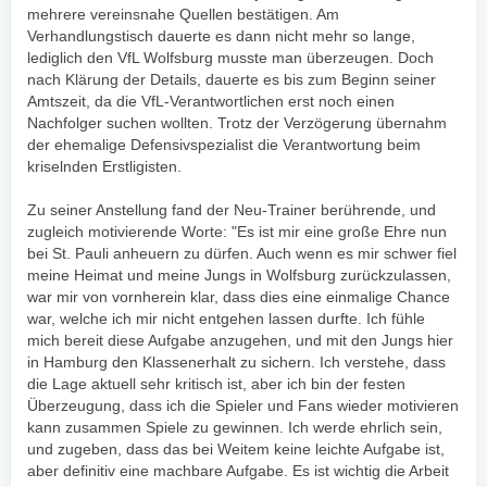
mehrere vereinsnahe Quellen bestätigen. Am
Verhandlungstisch dauerte es dann nicht mehr so lange,
lediglich den VfL Wolfsburg musste man überzeugen. Doch
nach Klärung der Details, dauerte es bis zum Beginn seiner
Amtszeit, da die VfL-Verantwortlichen erst noch einen
Nachfolger suchen wollten. Trotz der Verzögerung übernahm
der ehemalige Defensivspezialist die Verantwortung beim
kriselnden Erstligisten.
Zu seiner Anstellung fand der Neu-Trainer berührende, und
zugleich motivierende Worte: "Es ist mir eine große Ehre nun
bei St. Pauli anheuern zu dürfen. Auch wenn es mir schwer fiel
meine Heimat und meine Jungs in Wolfsburg zurückzulassen,
war mir von vornherein klar, dass dies eine einmalige Chance
war, welche ich mir nicht entgehen lassen durfte. Ich fühle
mich bereit diese Aufgabe anzugehen, und mit den Jungs hier
in Hamburg den Klassenerhalt zu sichern. Ich verstehe, dass
die Lage aktuell sehr kritisch ist, aber ich bin der festen
Überzeugung, dass ich die Spieler und Fans wieder motivieren
kann zusammen Spiele zu gewinnen. Ich werde ehrlich sein,
und zugeben, dass das bei Weitem keine leichte Aufgabe ist,
aber definitiv eine machbare Aufgabe. Es ist wichtig die Arbeit