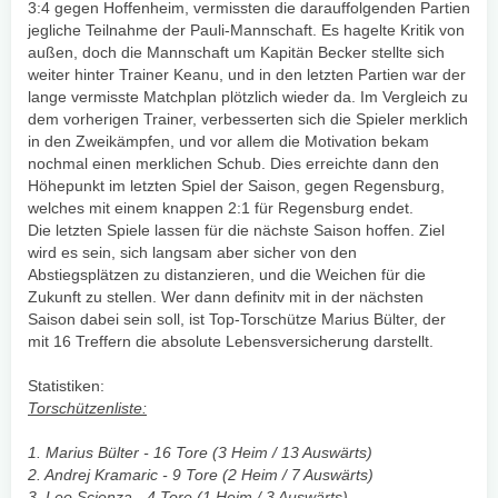
3:4 gegen Hoffenheim, vermissten die darauffolgenden Partien
jegliche Teilnahme der Pauli-Mannschaft. Es hagelte Kritik von
außen, doch die Mannschaft um Kapitän Becker stellte sich
weiter hinter Trainer Keanu, und in den letzten Partien war der
lange vermisste Matchplan plötzlich wieder da. Im Vergleich zu
dem vorherigen Trainer, verbesserten sich die Spieler merklich
in den Zweikämpfen, und vor allem die Motivation bekam
nochmal einen merklichen Schub. Dies erreichte dann den
Höhepunkt im letzten Spiel der Saison, gegen Regensburg,
welches mit einem knappen 2:1 für Regensburg endet.
Die letzten Spiele lassen für die nächste Saison hoffen. Ziel
wird es sein, sich langsam aber sicher von den
Abstiegsplätzen zu distanzieren, und die Weichen für die
Zukunft zu stellen. Wer dann definitv mit in der nächsten
Saison dabei sein soll, ist Top-Torschütze Marius Bülter, der
mit 16 Treffern die absolute Lebensversicherung darstellt.
Statistiken:
Torschützenliste:
1. Marius Bülter - 16 Tore (3 Heim / 13 Auswärts)
2. Andrej Kramaric - 9 Tore (2 Heim / 7 Auswärts)
3. Leo Scienza - 4 Tore (1 Heim / 3 Auswärts)