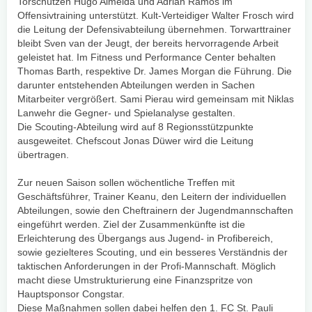
Torschützen Hugo Almeida und Adrian Ramos im
Offensivtraining unterstützt. Kult-Verteidiger Walter Frosch wird
die Leitung der Defensivabteilung übernehmen. Torwarttrainer
bleibt Sven van der Jeugt, der bereits hervorragende Arbeit
geleistet hat. Im Fitness und Performance Center behalten
Thomas Barth, respektive Dr. James Morgan die Führung. Die
darunter entstehenden Abteilungen werden in Sachen
Mitarbeiter vergrößert. Sami Pierau wird gemeinsam mit Niklas
Lanwehr die Gegner- und Spielanalyse gestalten.
Die Scouting-Abteilung wird auf 8 Regionsstützpunkte
ausgeweitet. Chefscout Jonas Düwer wird die Leitung
übertragen.
Zur neuen Saison sollen wöchentliche Treffen mit
Geschäftsführer, Trainer Keanu, den Leitern der individuellen
Abteilungen, sowie den Cheftrainern der Jugendmannschaften
eingeführt werden. Ziel der Zusammenkünfte ist die
Erleichterung des Übergangs aus Jugend- in Profibereich,
sowie gezielteres Scouting, und ein besseres Verständnis der
taktischen Anforderungen in der Profi-Mannschaft. Möglich
macht diese Umstrukturierung eine Finanzspritze von
Hauptsponsor Congstar.
Diese Maßnahmen sollen dabei helfen den 1. FC St. Pauli