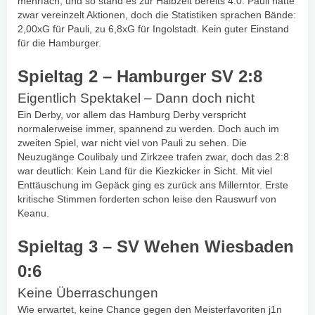
mehrfach, und so stand es zur Halbzeit bereits 4:0. Pauli hatte
zwar vereinzelt Aktionen, doch die Statistiken sprachen Bände:
2,00xG für Pauli, zu 6,8xG für Ingolstadt. Kein guter Einstand
für die Hamburger.
Spieltag 2 – Hamburger SV 2:8
Eigentlich Spektakel – Dann doch nicht
Ein Derby, vor allem das Hamburg Derby verspricht
normalerweise immer, spannend zu werden. Doch auch im
zweiten Spiel, war nicht viel von Pauli zu sehen. Die
Neuzugänge Coulibaly und Zirkzee trafen zwar, doch das 2:8
war deutlich: Kein Land für die Kiezkicker in Sicht. Mit viel
Enttäuschung im Gepäck ging es zurück ans Millerntor. Erste
kritische Stimmen forderten schon leise den Rauswurf von
Keanu.
Spieltag 3 – SV Wehen Wiesbaden
0:6
Keine Überraschungen
Wie erwartet, keine Chance gegen den Meisterfavoriten j1n