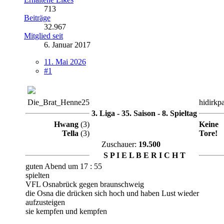
713
Beiträge
32.967
Mitglied seit
6. Januar 2017
11. Mai 2026
#1
Die_Brat_Henne25
hidirkp
3. Liga - 35. Saison - 8. Spieltag
Hwang
(3)
Keine
Tella
(3)
Tore!
Zuschauer:
19.500
S P I E L B E R I C H T
guten Abend um 17 : 55
spielten
VFL Osnabrück gegen braunschweig
die Osna die drücken sich hoch und haben Lust wieder
aufzusteigen
sie kempfen und kempfen