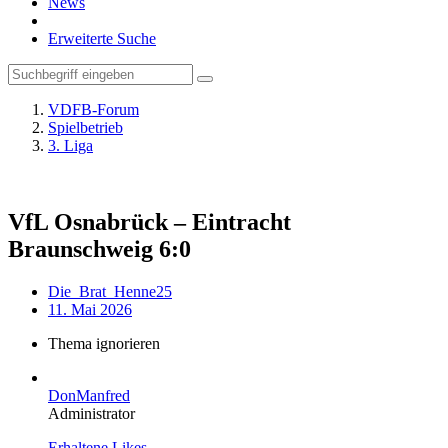
News
Erweiterte Suche
VDFB-Forum
Spielbetrieb
3. Liga
VfL Osnabrück – Eintracht
Braunschweig 6:0
Die_Brat_Henne25
11. Mai 2026
Thema ignorieren
DonManfred
Administrator
Erhaltene Likes